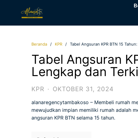
B
Beranda
KPR
Tabel Angsuran KPR BTN 15 Tahun:
Tabel Angsuran K
Lengkap dan Terki
KPR
·
OKTOBER 31, 2024
alanaregencytambakoso
– Membeli rumah meru
mewujudkan impian memiliki rumah adalah mel
angsuran KPR BTN selama 15 tahun.