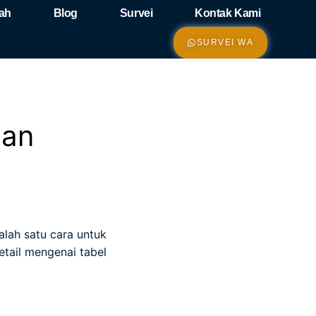
ah
Blog
Survei
Kontak Kami
SURVEI WA
uan
lah satu cara untuk
etail mengenai tabel