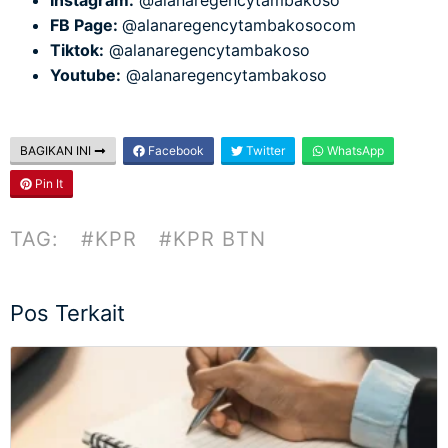
Instagram:
@alanaregencytambakoso
FB Page:
@alanaregencytambakosocom
Tiktok:
@alanaregencytambakoso
Youtube:
@alanaregencytambakoso
BAGIKAN INI
Facebook
Twitter
WhatsApp
Pin It
TAG:
#KPR
#KPR BTN
Pos Terkait