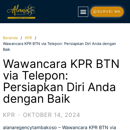
SURVEI WA
TENTANG KAMI
TIPE RUMAH
KONTAK KAMI
Beranda
KPR
Wawancara KPR BTN via Telepon: Persiapkan Diri Anda dengan
Baik
Wawancara KPR BTN
via Telepon:
Persiapkan Diri Anda
dengan Baik
KPR
·
OKTOBER 14, 2024
alanaregencytambakoso
– Wawancara KPR BTN via