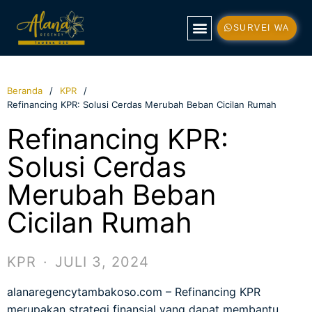
SURVEI WA
TENTANG KAMI
TIPE RUMAH
KONTAK KAMI
Beranda
KPR
Refinancing KPR: Solusi Cerdas Merubah Beban Cicilan Rumah
Refinancing KPR:
Solusi Cerdas
Merubah Beban
Cicilan Rumah
KPR
·
JULI 3, 2024
alanaregencytambakoso.com
– Refinancing KPR
merupakan strategi finansial yang dapat membantu