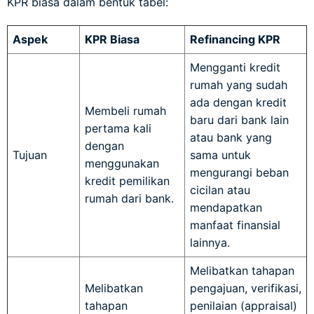
KPR biasa dalam bentuk tabel:
Aspek
KPR Biasa
Refinancing KPR
Mengganti kredit
rumah yang sudah
ada dengan kredit
Membeli rumah
baru dari bank lain
pertama kali
atau bank yang
dengan
Tujuan
sama untuk
menggunakan
mengurangi beban
kredit pemilikan
cicilan atau
rumah dari bank.
mendapatkan
manfaat finansial
lainnya.
Melibatkan tahapan
Melibatkan
pengajuan, verifikasi,
tahapan
penilaian (appraisal)