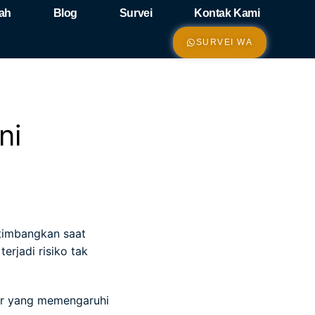
ah
Blog
Survei
Kontak Kami
SURVEI WA
ni
timbangkan saat
erjadi risiko tak
tor yang memengaruhi