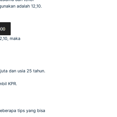
gunakan adalah 12,10.
12,10, maka
uta dan usia 25 tahun.
mbil KPR.
beberapa tips yang bisa