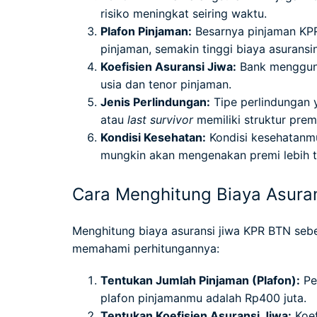
risiko meningkat seiring waktu.
Plafon Pinjaman:
Besarnya pinjaman KPR
pinjaman, semakin tinggi biaya asuransi
Koefisien Asuransi Jiwa:
Bank mengguna
usia dan tenor pinjaman.
Jenis Perlindungan:
Tipe perlindungan 
atau
last survivor
memiliki struktur prem
Kondisi Kesehatan:
Kondisi kesehatanmu 
mungkin akan mengenakan premi lebih t
Cara Menghitung Biaya Asura
Menghitung biaya asuransi jiwa KPR BTN sebe
memahami perhitungannya:
Tentukan Jumlah Pinjaman (Plafon):
Per
plafon pinjamanmu adalah Rp400 juta.
Tentukan Koefisien Asuransi Jiwa:
Koef