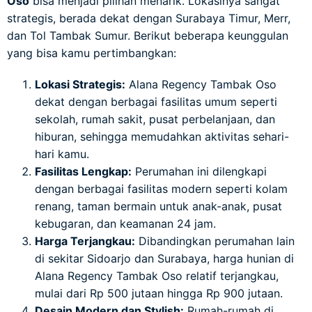
Oso
bisa menjadi pilihan menarik. Lokasinya sangat
strategis, berada dekat dengan Surabaya Timur, Merr,
dan Tol Tambak Sumur. Berikut beberapa keunggulan
yang bisa kamu pertimbangkan:
Lokasi Strategis:
Alana Regency Tambak Oso
dekat dengan berbagai fasilitas umum seperti
sekolah, rumah sakit, pusat perbelanjaan, dan
hiburan, sehingga memudahkan aktivitas sehari-
hari kamu.
Fasilitas Lengkap:
Perumahan ini dilengkapi
dengan berbagai fasilitas modern seperti kolam
renang, taman bermain untuk anak-anak, pusat
kebugaran, dan keamanan 24 jam.
Harga Terjangkau:
Dibandingkan perumahan lain
di sekitar Sidoarjo dan Surabaya, harga hunian di
Alana Regency Tambak Oso relatif terjangkau,
mulai dari Rp 500 jutaan hingga Rp 900 jutaan.
Desain Modern dan Stylish:
Rumah-rumah di