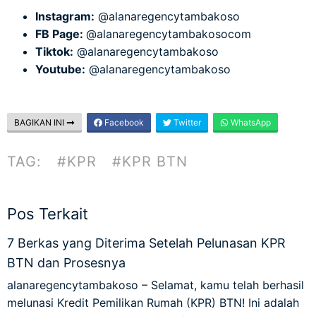
Instagram:
@alanaregencytambakoso
FB Page:
@alanaregencytambakosocom
Tiktok:
@alanaregencytambakoso
Youtube:
@alanaregencytambakoso
BAGIKAN INI
Facebook
Twitter
WhatsApp
TAG:
#KPR
#KPR BTN
Pos Terkait
7 Berkas yang Diterima Setelah Pelunasan KPR
BTN dan Prosesnya
alanaregencytambakoso – Selamat, kamu telah berhasil
melunasi Kredit Pemilikan Rumah (KPR) BTN! Ini adalah