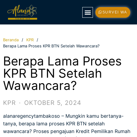
SURVEI WA
TENTANG KAMI
TIPE RUMAH
KONTAK KAMI
Beranda
KPR
Berapa Lama Proses KPR BTN Setelah Wawancara?
Berapa Lama Proses
KPR BTN Setelah
Wawancara?
KPR
·
OKTOBER 5, 2024
alanaregencytambakoso
– Mungkin kamu bertanya-
tanya, berapa lama proses KPR BTN setelah
wawancara? Proses pengajuan Kredit Pemilikan Rumah