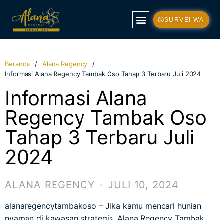
SURVEI WA
TENTANG KAMI
TIPE RUMAH
KONTAK KAMI
Beranda
Alana Regency
Informasi Alana Regency Tambak Oso Tahap 3 Terbaru Juli 2024
Informasi Alana
Regency Tambak Oso
Tahap 3 Terbaru Juli
2024
ALANA REGENCY
·
JULI 10, 2024
alanaregencytambakoso
– Jika kamu mencari hunian
nyaman di kawasan strategis, Alana Regency Tambak